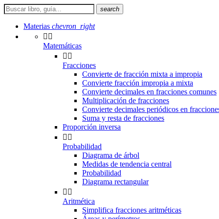
search
Materias
chevron_right


Matemáticas


Fracciones
Convierte de fracción mixta a impropia
Convierte fracción impropia a mixta
Convierte decimales en fracciones comunes
Multiplicación de fracciones
Convierte decimales periódicos en fraccion
Suma y resta de fracciones
Proporción inversa


Probabilidad
Diagrama de árbol
Medidas de tendencia central
Probabilidad
Diagrama rectangular


Aritmética
Simplifica fracciones aritméticas
Áreas y perímetros