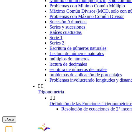
Mínimo común múltiplo (mcm, solo con nú
Problemas con Mínimo Común Múltiplo
Máximo Común Divisor (MCD, solo con n
Problemas con Máximo Común Divisor
Sucesión Aritmética
Series y sucesiones
Raíces cuadradas
Serie 1
Series 2
Escritura de números naturales
Lectura de números naturales
múltiplos de números
lectura de decimales
escritura de números decimales
problemas de aplicación de porcentajes
Problemas involucrando longitudes y dis


Trigonometría


Definición de las Funciones Trigonométrica
Resolución de ecuaciones de 2° incom
close