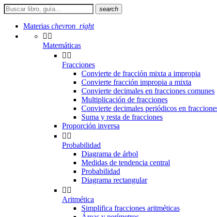
search
Materias
chevron_right


Matemáticas


Fracciones
Convierte de fracción mixta a impropia
Convierte fracción impropia a mixta
Convierte decimales en fracciones comunes
Multiplicación de fracciones
Convierte decimales periódicos en fraccion
Suma y resta de fracciones
Proporción inversa


Probabilidad
Diagrama de árbol
Medidas de tendencia central
Probabilidad
Diagrama rectangular


Aritmética
Simplifica fracciones aritméticas
Áreas y perímetros