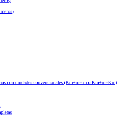
meros)
úmeros)
tancias con unidades convencionales (Km+m= m o Km+m=Km)
s
pletas