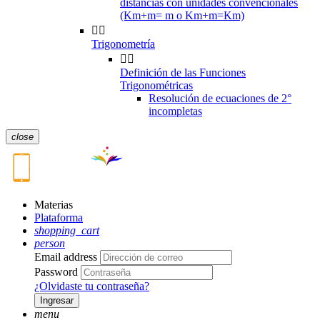
distancias con unidades convencionales
(Km+m= m o Km+m=Km)


Trigonometría


Definición de las Funciones
Trigonométricas
Resolución de ecuaciones de 2°
incompletas
close
Materias
Plataforma
shopping_cart
person
Email address
Password
¿Olvidaste tu contraseña?
Ingresar
menu