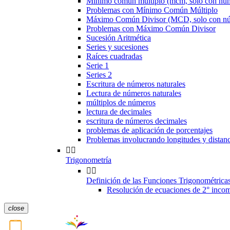
Mínimo común múltiplo (mcm, solo con nú
Problemas con Mínimo Común Múltiplo
Máximo Común Divisor (MCD, solo con n
Problemas con Máximo Común Divisor
Sucesión Aritmética
Series y sucesiones
Raíces cuadradas
Serie 1
Series 2
Escritura de números naturales
Lectura de números naturales
múltiplos de números
lectura de decimales
escritura de números decimales
problemas de aplicación de porcentajes
Problemas involucrando longitudes y dis


Trigonometría


Definición de las Funciones Trigonométrica
Resolución de ecuaciones de 2° incom
close