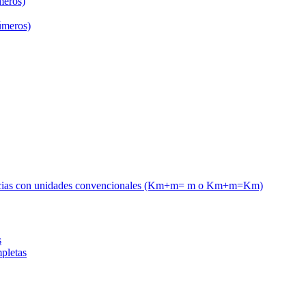
meros)
úmeros)
tancias con unidades convencionales (Km+m= m o Km+m=Km)
s
pletas