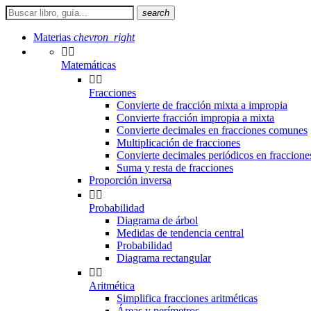
search
Materias
chevron_right


Matemáticas


Fracciones
Convierte de fracción mixta a impropia
Convierte fracción impropia a mixta
Convierte decimales en fracciones comunes
Multiplicación de fracciones
Convierte decimales periódicos en fraccion
Suma y resta de fracciones
Proporción inversa


Probabilidad
Diagrama de árbol
Medidas de tendencia central
Probabilidad
Diagrama rectangular


Aritmética
Simplifica fracciones aritméticas
Áreas y perímetros