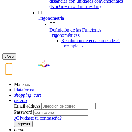
distancias con unidades convencionales
(Km+m= m o Km+m=Km)


Trigonometría


Definición de las Funciones
Trigonométricas
Resolución de ecuaciones de 2°
incompletas
close
Materias
Plataforma
shopping_cart
person
Email address
Password
¿Olvidaste tu contraseña?
Ingresar
menu